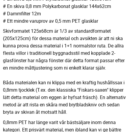
# En skiva 0,8 mm Polykarbonat glasklar 144x62cm
# Dammfilter 12m
# Ett mindre varuprov av 0,5 mm PET glasklar
Skivformatet 125x68cm är 1/3 av standardformatet
(205x125cm) för dessa material och avsikten är att ni ska
kunna prova dessa material i 1+1 normalstor ruta. De allra
flesta villor i traditionell byggnadsstil med kopplade 2-
glasfönster har några fönster där detta format passar efter
en mindre måttjustering som ni enkelt klarar själv.
Båda materialen kan ni klippa med en kraftig hushållssax i
0,8mm tjocklek (T.ex. den klassiska "Fiskars-saxen" klipper
lätt detta material om eggen är hyfsat fräsch). En alternativ
metod är att rista en skåra med brytbladskniv och sedan
bryta av skivan åt motsatt håll.
0,8mm PET har länge varit vår bästsäljare inom denna
kategori. Ett prisvärt material, men ibland kan vi ge bättre