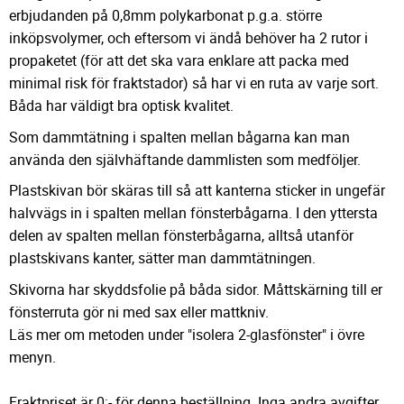
erbjudanden på 0,8mm polykarbonat p.g.a. större
inköpsvolymer, och eftersom vi ändå behöver ha 2 rutor i
propaketet (för att det ska vara enklare att packa med
minimal risk för fraktstador) så har vi en ruta av varje sort.
Båda har väldigt bra optisk kvalitet.
Som dammtätning i spalten mellan bågarna kan man
använda den självhäftande dammlisten som medföljer.
Plastskivan bör skäras till så att kanterna sticker in ungefär
halvvägs in i spalten mellan fönsterbågarna. I den yttersta
delen av spalten mellan fönsterbågarna, alltså utanför
plastskivans kanter, sätter man dammtätningen.
Skivorna har skyddsfolie på båda sidor. Måttskärning till er
fönsterruta gör ni med sax eller mattkniv.
Läs mer om metoden under "isolera 2-glasfönster" i övre
menyn.
Fraktpriset är 0:- för denna beställning. Inga andra avgifter.