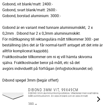
Gobond, vit blank/matt: 2400:-
Gobond, svart blank/matt: 2600:-
Gobond, borstad aluminium: 3000:-
Gobond är en variant med tunnare aluminiumskikt, 2 x
0,2mm . Dibond har 2 x 0,3mm aluminiumskikt.
För måttkapning till rektangulära mått tillkommer 300:- per
beställning (dvs det är får normal-tariff antaget att det inte är
alltför komplicerat kapjobb).
Fraktkostnader tillkommer om ni ej vill hämta skivorna
själva. Fraktkostnader beror på mått, etc så det
avgörs individuellt på förfrågan (info@stocksundet.se).
Dibond spegel 3mm (begär offert)
DIBOND 3MM VIT, 99X49CM
DIBOND 3mm aluminiumkompositskiva. Vitlackerad med svart kärna.
Mått ca 995x494mm. En sida vit blank och en sida vit matt.
380
KR